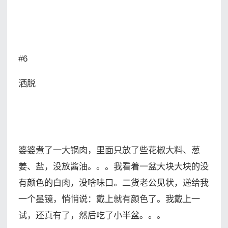
#6
洒脱
婆婆煮了一大锅肉，里面只放了些花椒大料、葱
姜、盐，没放酱油。。。我看着一盆大块大块的没
有颜色的白肉，没啥味口。二货老公见状，递给我
一个墨镜，悄悄说：戴上就有颜色了。我戴上一
试，还真有了，然后吃了小半盆。。。