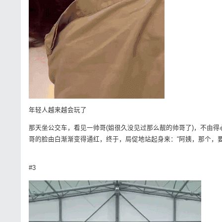
年轻人越来越会玩了
那天坐公交车，看见一帅哥(姐很久没见过那么靓的帅哥了)，不由
哥的脸由白渐渐变得通红，终于，局促
#3