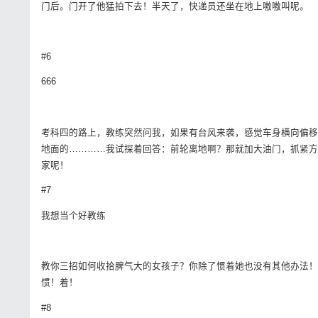
门后。门开了他猛拍下去！半天了，快递员还坐在地上嗷嗷叫呢。
#6
666
考科四的路上，教练突然问我，如果有台风来袭，感觉车身横向偏移
地面的…………我试探着回答：前轮离地啊？那就加大油门，抓紧方
家呢！
#7
我想当个好教练
教你三招如何收拾脾气大的女孩子？你除了惯着她也没有其他办法！
惯！着！
#8