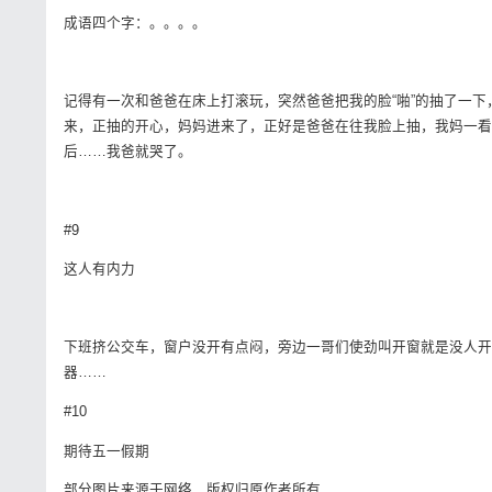
成语四个字：。。。。
记得有一次和爸爸在床上打滚玩，突然爸爸把我的脸“啪”的抽了一
来，正抽的开心，妈妈进来了，正好是爸爸在往我脸上抽，我妈一看见
后……我爸就哭了。
#9
这人有内力
下班挤公交车，窗户没开有点闷，旁边一哥们使劲叫开窗就是没人开
器……
#10
期待五一假期
部分图片来源于网络，版权归原作者所有