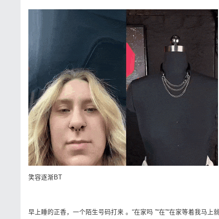
笑容逐渐BT
早上睡的正香，一个陌生号码打来 。“在家吗 ”“在”“在家等着我马