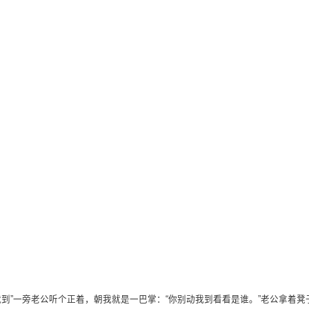
上就到”一旁老公听个正着，朝我就是一巴掌：“你别动我到看看是谁。”老公拿着凳