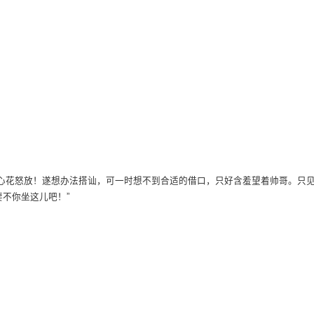
得心花怒放！遂想办法搭讪，可一时想不到合适的借口，只好含羞望着帅哥。只
地站起身来：“阿姨，那个，要不你坐这儿吧