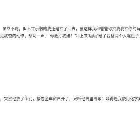
下，虽然不疼，但不甘示弱的我还是抽了回去，就这样我和爸爸你抽我我抽你的
我爸的动作，怒呵一声：“你敢打我娃！”冲上来“啪啪”给了我爸两个大嘴巴子
，突然他放了个屁，接着全车窗户开了，只听他嘴里嘟哝：非得逼我使用化学